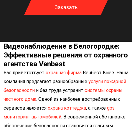
Заказать
Видеонаблюдение в Белогородке:
Эффективные решения от охранного
агентства Venbest
Вас приветствует
охранная фирма
Венбест Киев. Наша
Спасибо за
компания предлагает разнообразные
услуги пожарной
заявку!
безопасности
и без труда устранит
системы охраны
частного дома
Наш менеджер свяжется с вами в течение 15
. Одной из наиболее востребованных
сервисов является
охрана коттеджа
минут
, а также
gps
мониторинг автомобилей
. В современной обстановке
обеспечение безопасности становится главным
Закрыть