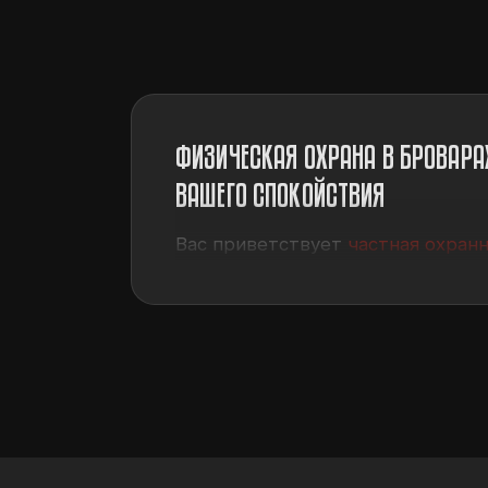
ФИЗИЧЕСКАЯ ОХРАНА В БРОВАРАХ
ВАШЕГО СПОКОЙСТВИЯ
Вас приветствует
частная охран
многосторонние
услуги охраны н
из любимых услуг является востр
системы охраны авто
. В совреме
этого
установка пультовой охран
имущества.
ФИЗИЧЕСКАЯ ОХРАНА В БРОВАРА