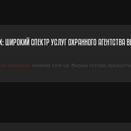
: ШИРОКИЙ СПЕКТР УСЛУГ ОХРАННОГО АГЕНТСТВА В
ная компания
venbest com ua. Фирма готова предост
а мероприятие
и просто установит
системы охраны 
ебованных услуг является
охрана офиса фирмы
, а т
нных условиях безопасность становится приоритетом
ы
это надежная стратегия обеспечения защиты ваше
Х: ДОСТОИНСТВА И МНОГООБРАЗИЕ УСЛУГ ОХРАНЫ 