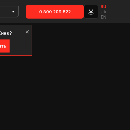
RU
0 800 209 822
UA
EN
Киев?
ить