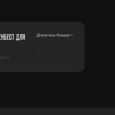
ЕНБЕСТ ДЛЯ
Дізнатись більше
авить
объекта
. Одной
акже
спутниковые
, в результате
й жизни и
ДЛЯ ВАШЕГО