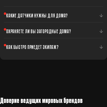
КАКИЕ ДАТЧИКИ НУЖНЫ ДЛЯ ДОМА?
Обычно устанавливаются датчики движения, открытия
ОХРАНЯЕТЕ ЛИ ВЫ ЗАГОРОДНЫЕ ДОМА?
дверей/окон, разбития стекла. Точный перечень
определяется после обследования.
Да, мы охраняем частные дома по всей Украине — и в
КАК БЫСТРО ПРИЕДЕТ ЭКИПАЖ?
городе, и за городом.
Среднее время реагирования — 6 минут. 566 экипажей
патрулируют по всей Украине.
Доверие ведущих мировых брендов