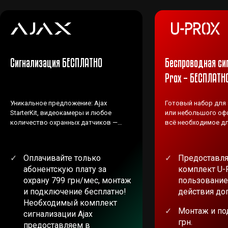
Сигнализация БЕСПЛАТНО
Беспроводная си
Prox – БЕСПЛАТН
Уникальное предложение: Ajax
Готовый набор для
StarterKit, видеокамеры и любое
или небольшого офи
количество охранных датчиков —
всё необходимое дл
ВЕНБЕСТ предоставляет БЕСПЛАТНО!
Оплачивайте только
Предоставля
абонентскую плату за
комплект U-
охрану 799 грн/мес, монтаж
пользование
и подключение бесплатно!
действия до
Необходимый комплект
Монтаж и по
сигнализации Ajax
грн.
предоставляем в