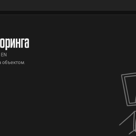
оринга
 EN
а объектом.