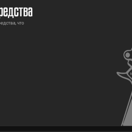
редства
едства, что