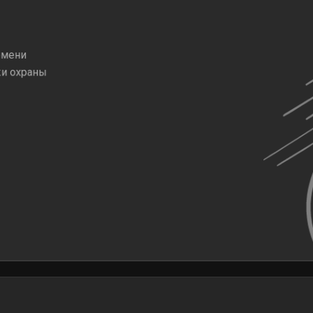
емени
жи охраны