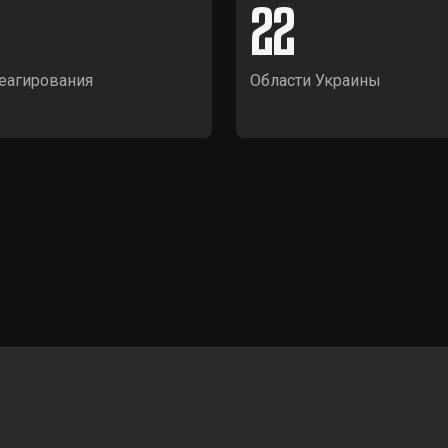
22
еагирования
Области Украины