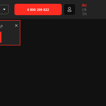
RU
0 800 209 822
UA
EN
в?