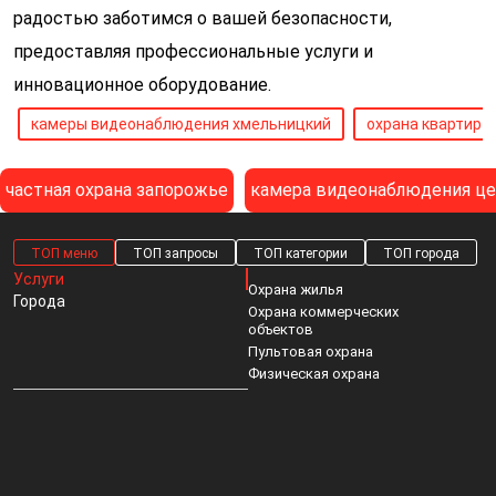
радостью заботимся о вашей безопасности,
предоставляя профессиональные услуги и
инновационное оборудование.
камеры видеонаблюдения хмельницкий
охрана квартир 
частная охрана запорожье
камера видеонаблюдения це
ТОП меню
ТОП запросы
ТОП категории
ТОП города
Услуги
Охрана жилья
Города
Охрана коммерческих
объектов
Пультовая охрана
Физическая охрана
Видеонаблюдение
Охрана частного дома киев
Системы видеонаблюдения купить в харькове
Чабаны пультовая охрана
Видеомониторинг
Телохранитель киев
Услуга охраны жилища в черкассах
Видеонаблюдение черноморск
СКУД
Gps мониторинг полтава
Сигнализация в квартиру черновцы
Охрана днепропетровская область
Пожарная охрана
Служба охраны
Охрана в городе кропивницком
Черкасская область охрана
Охрана автомобилей
Охрана полтава
Система охраны для дома
Охранная фирма крюковщина