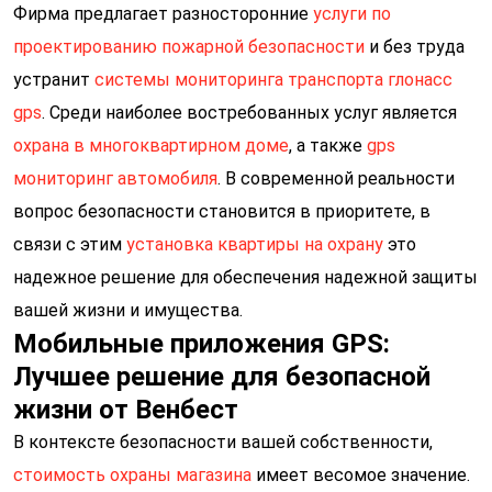
Фирма предлагает разносторонние
услуги по
заявку!
проектированию пожарной безопасности
и без труда
устранит
Наш менеджер свяжется с вами в течение 15
системы мониторинга транспорта глонасс
gps
. Среди наиболее востребованных услуг является
минут
охрана в многоквартирном доме
, а также
gps
мониторинг автомобиля
. В современной реальности
Закрыть
вопрос безопасности становится в приоритете, в
связи с этим
установка квартиры на охрану
это
надежное решение для обеспечения надежной защиты
вашей жизни и имущества.
Мобильные приложения GPS:
Лучшее решение для безопасной
жизни от Венбест
В контексте безопасности вашей собственности,
стоимость охраны магазина
имеет весомое значение.