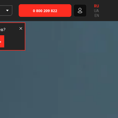
RU
0 800 209 822
UA
EN
ев?
ь