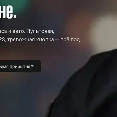
не.
са и авто. Пультовая,
S, тревожная кнопка — всё под
ремя прибытия