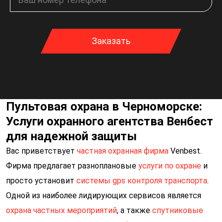
Заказать
Пультовая охрана в Черноморске:
Услуги охранного агентства Венбест
для надежной защиты
Вас приветствует
частная охранная фирма
Venbest.
Спасибо за
Фирма предлагает разноплановые
услуги по охране
и
заявку!
просто установит
системы gps контроля транспорта
.
Одной из наиболее лидирующих сервисов является
Наш менеджер свяжется с вами в течение 15
охрана частных мероприятий
минут
, а также
спутниковые