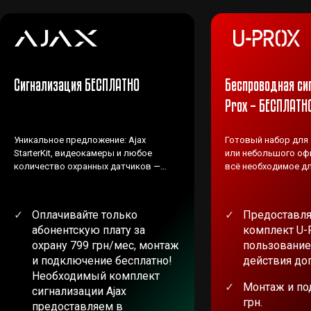
Сигнализация БЕСПЛАТНО
Беспроводная си
Prox – БЕСПЛАТН
Уникальное предложение: Ajax
Готовый набор для
StarterKit, видеокамеры и любое
или небольшого офи
количество охранных датчиков —
всё необходимое дл
ВЕНБЕСТ предоставляет БЕСПЛАТНО!
Оплачивайте только
Предоставля
абонентскую плату за
комплект U-
охрану 799 грн/мес, монтаж
пользование
и подключение бесплатно!
действия до
Необходимый комплект
Монтаж и по
сигнализации Ajax
грн.
предоставляем в