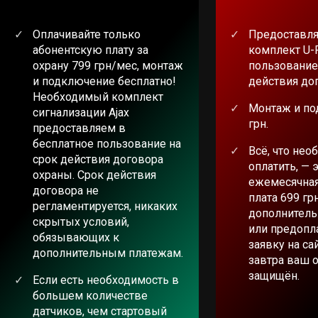
Оплачивайте только
Предоставля
абонентскую плату за
комплект U-
охрану 799 грн/мес, монтаж
пользование
и подключение бесплатно!
действия до
Необходимый комплект
Монтаж и по
сигнализации Ajax
грн.
предоставляем в
бесплатное пользование на
Всё, что нео
срок действия договора
оплатить, — 
охраны. Срок действия
ежемесячная
договора не
плата 699 гр
регламентируется, никаких
дополнитель
скрытых условий,
или предопла
обязывающих к
заявку на са
дополнительным платежам.
завтра ваш 
защищён.
Если есть необходимость в
большем количестве
датчиков, чем стартовый