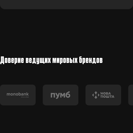
каждого типа — индивидуальное решение.
Да, ВЕНБЕСТ несёт материальную ответственность за
качество предоставляемых услуг согласно условиям
договора.
Доверие ведущих мировых брендов