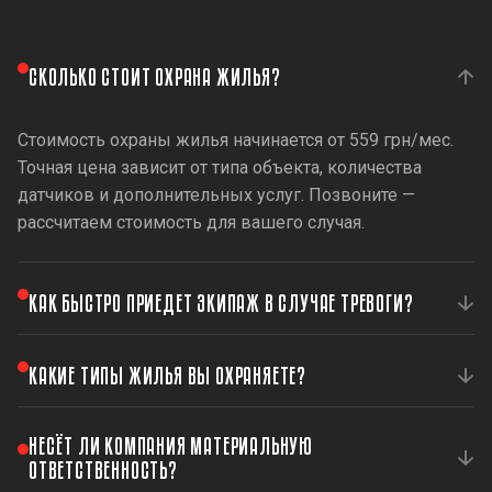
СКОЛЬКО СТОИТ ОХРАНА ЖИЛЬЯ?
Стоимость охраны жилья начинается от 559 грн/мес.
Точная цена зависит от типа объекта, количества
датчиков и дополнительных услуг. Позвоните —
рассчитаем стоимость для вашего случая.
КАК БЫСТРО ПРИЕДЕТ ЭКИПАЖ В СЛУЧАЕ ТРЕВОГИ?
Среднее время реагирования составляет 6 минут.
КАКИЕ ТИПЫ ЖИЛЬЯ ВЫ ОХРАНЯЕТЕ?
ВЕНБЕСТ имеет 566 экипажей охраны по всей
Украине для максимально быстрого прибытия.
Мы охраняем квартиры, частные дома, дачи, коттеджи,
НЕСЁТ ЛИ КОМПАНИЯ МАТЕРИАЛЬНУЮ
жилые комплексы и коттеджные городки. Для
ОТВЕТСТВЕННОСТЬ?