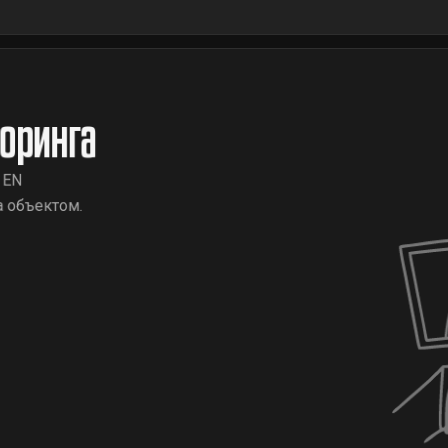
оринга
 EN
а объектом.