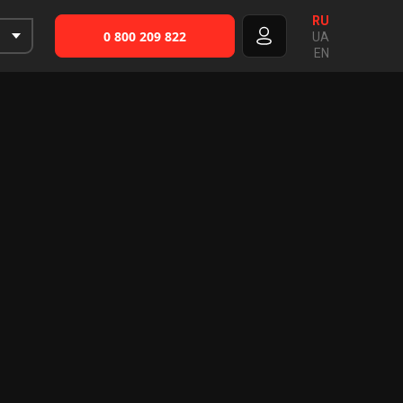
RU
0 800 209 822
UA
EN