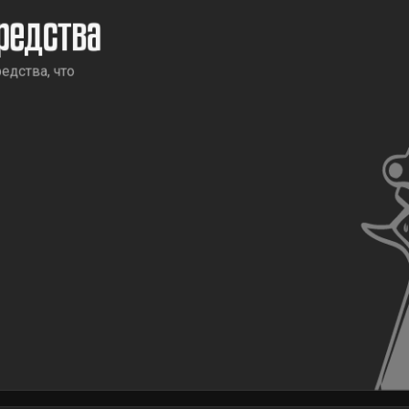
редства
едства, что