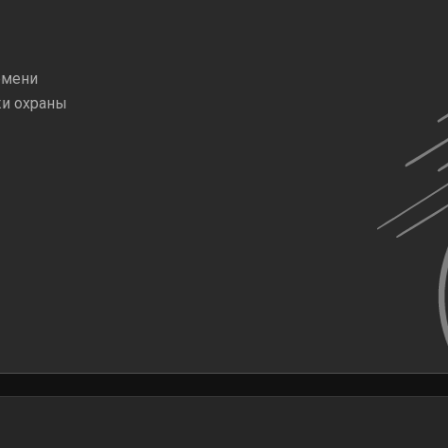
емени
жи охраны