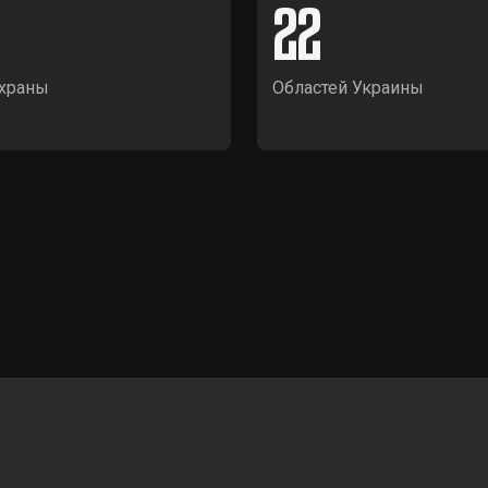
22
храны
Областей Украины