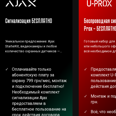
Сигнализация БЕСПЛАТНО
Беспроводная си
Prox – БЕСПЛАТН
Уникальное предложение: Ajax
Готовый набор для
StarterKit, видеокамеры и любое
или небольшого офи
количество охранных датчиков —
всё необходимое дл
ВЕНБЕСТ предоставляет БЕСПЛАТНО!
Оплачивайте только
Предоставля
абонентскую плату за
комплект U-
охрану 799 грн/мес, монтаж
пользование
и подключение бесплатно!
действия до
Необходимый комплект
Монтаж и по
сигнализации Ajax
грн.
предоставляем в
бесплатное пользование на
Всё, что нео
срок действия договора