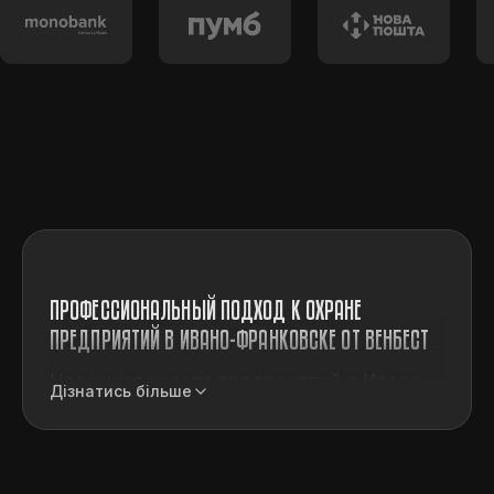
ПРОФЕССИОНАЛЬНЫЙ ПОДХОД К ОХРАНЕ
ПРЕДПРИЯТИЙ В ИВАНО-ФРАНКОВСКЕ ОТ ВЕНБЕСТ
Надежная охрана предприятий в Ивано-
Дізнатись більше
Франковске в современном деловом
мире — это основа стабильности,
уверенности и успешного развития
компании. В Ивано-Франковске охранное