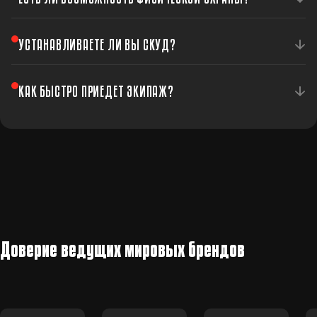
Да, мы предоставляем услуги постовой охраны с
УСТАНАВЛИВАЕТЕ ЛИ ВЫ СКУД?
вооружёнными охранниками.
Да, система контроля доступа — обязательная часть
КАК БЫСТРО ПРИЕДЕТ ЭКИПАЖ?
комплексной охраны предприятия.
Среднее время — 6 минут. 566 экипажей по всей
Украине.
Доверие ведущих мировых брендов