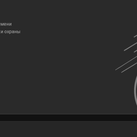
емени
жи охраны