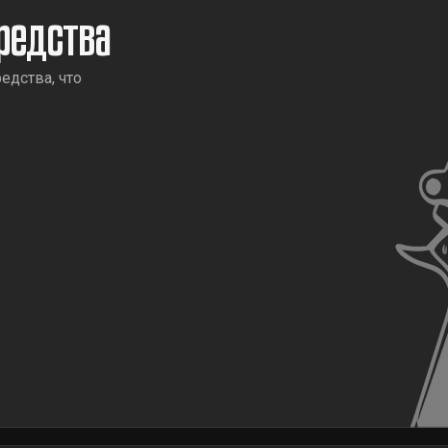
редства
едства, что