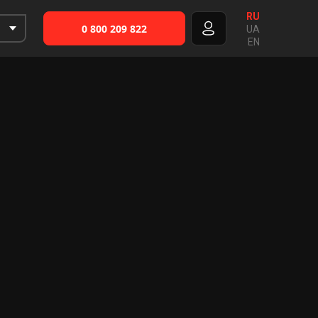
RU
0 800 209 822
UA
EN