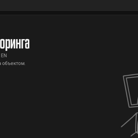
оринга
 EN
а объектом.