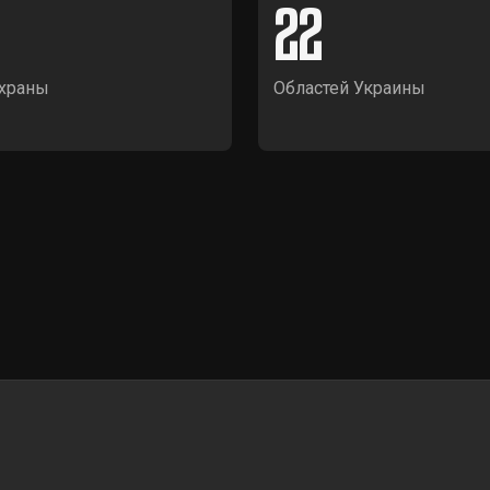
22
храны
Областей Украины