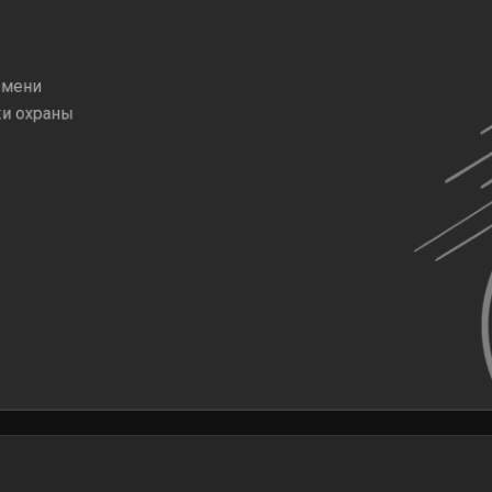
емени
жи охраны