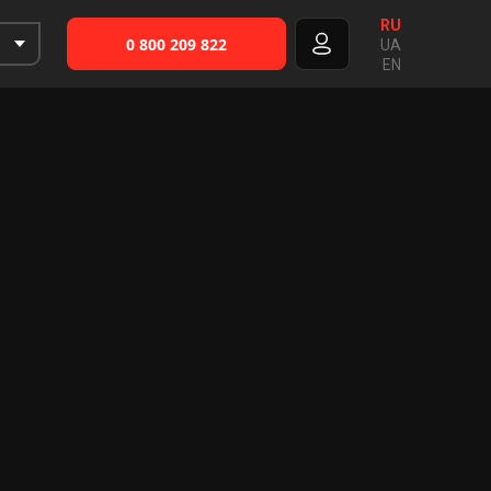
RU
0 800 209 822
UA
EN