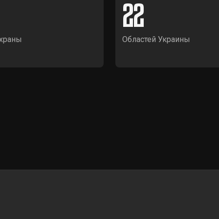
22
храны
Областей Украины