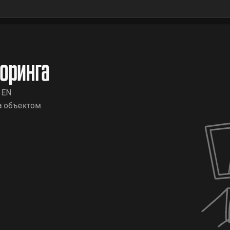
оринга
 EN
а объектом.