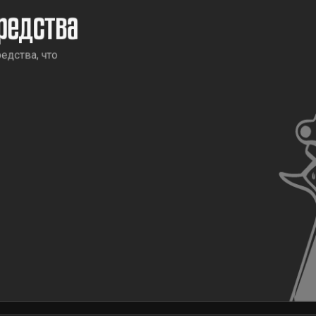
редства
едства, что