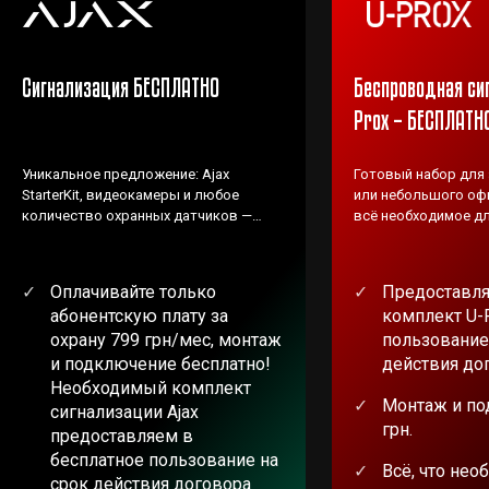
Сигнализация БЕСПЛАТНО
Беспроводная си
Prox – БЕСПЛАТН
Уникальное предложение: Ajax
Готовый набор для
StarterKit, видеокамеры и любое
или небольшого офи
количество охранных датчиков —
всё необходимое дл
ВЕНБЕСТ предоставляет БЕСПЛАТНО!
Оплачивайте только
Предоставля
абонентскую плату за
комплект U-
охрану 799 грн/мес, монтаж
пользование
и подключение бесплатно!
действия до
Необходимый комплект
Монтаж и по
сигнализации Ajax
грн.
предоставляем в
бесплатное пользование на
Всё, что нео
срок действия договора