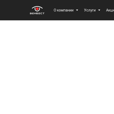
О компании
Услуги
Акц
Спасибо за
заявку!
Наш менеджер свяжется с вами в течение
15 минут
Закрыть