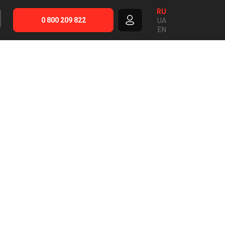
RU
0 800 209 822
UA
EN