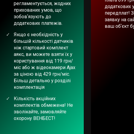
регламентується, жодних
додаткових 
прихованих умов, що
передплат! 
зобовʼязують до
заявку на сай
додаткових платежів.
ваш обʼєкт б
Якщо є необхідність у
більшій кількості датчиків
ніж стартовий комплект
аякс, ви можете взяти їх у
користування від 119 грн/
міс або ж відеокамери Ajax
за ціною від 429 грн/міс.
Більш детально у розділі
комплектація
Кількість акційних
комплектів обмежена! Не
зволікайте, замовляйте
охорону ВЕНБЕСТ!