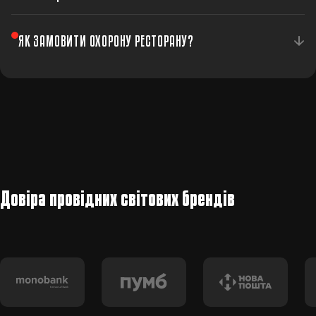
екіпаж у разі конфліктної ситуації.
Так, система працює цілодобово — і в робочі години, і
ЯК ЗАМОВИТИ ОХОРОНУ РЕСТОРАНУ?
після закриття закладу.
Зателефонуйте або залиште заявку — ми підготуємо
індивідуальну пропозицію.
Довіра провідних світових брендів