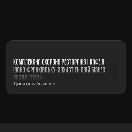
КОМПЛЕКСНА ОХОРОНА РЕСТОРАНІВ І КАФЕ В
ІВАНО-ФРАНКІВСЬКУ: ЗАХИСТІТЬ СВІЙ БІЗНЕС
ЗАЗДАЛЕГІДЬ
Дізнатись більше
Професійна охорона кафе і ресторанів має
на увазі не тільки захист від зовнішніх
загроз, а й підтримання порядку
всередині закладів. Розслабляючись, деякі
люди перебирають з алкоголем і можуть
не тільки заважати спокою інших