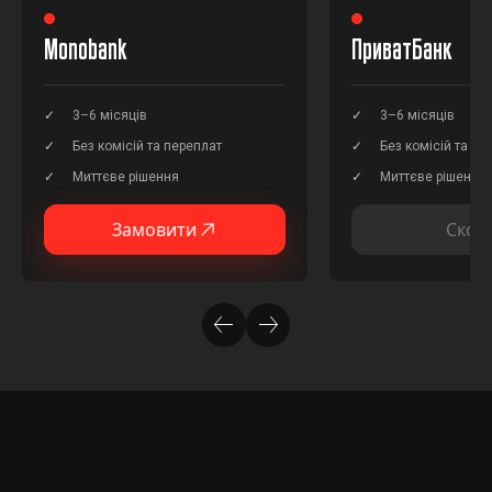
Monobank
ПриватБанк
3–6 місяців
3–6 місяців
Без комісій та переплат
Без комісій та пе
Миттєве рішення
Миттєве рішення
Замовити
Скор