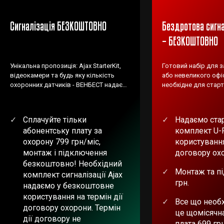
Сигналізація БЕЗКОШТОВНО
Бездротова сигна
– БЕЗКОШТОВНО
Унікальна пропозиція: Ajax StarterKit,
Готовий набір для 
відеокамери та будь яку кількість
або невеликого офіс
охоронних датчиків - ВЕНБЕСТ надає
необхідне для старт
БЕЗКОШТОВНО!
Сплачуйте тільки
Надаємо ста
абонентську плату за
комплект U-
охорону 799 грн/міс,
користування
монтаж і підключення
договору ох
безкоштовно! Необхідний
Монтаж та п
комплект сигналізації Ajax
грн.
надаємо у безкоштовне
користування на термін дії
Все що необх
договору охорони. Термін
це щомісячн
дії договору не
плата 699 гр