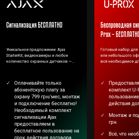
Сигнализация БЕСПЛАТНО
Беспроводная си
Prox – БЕСПЛАТН
Уникальное предложение: Ajax
Готовый набор для
StarterKit, видеокамеры и любое
или небольшого офи
количество охранных датчиков —
всё необходимое дл
ВЕНБЕСТ предоставляет БЕСПЛАТНО!
Оплачивайте только
Предоставля
абонентскую плату за
комплект U-
охрану 799 грн/мес, монтаж
пользование
и подключение бесплатно!
действия до
Необходимый комплект
Монтаж и по
сигнализации Ajax
грн.
предоставляем в
бесплатное пользование на
Всё, что нео
срок действия договора