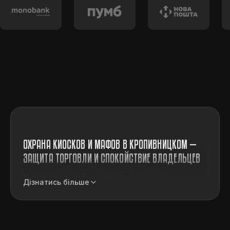
ОХРАНА КИОСКОВ И МАФОВ В КРОПИВНИЦКОМ —
ЗАЩИТА ТОРГОВЛИ И СПОКОЙСТВИЕ ВЛАДЕЛЬЦЕВ
Кропивницкий — город, где жизнь не
Дізнатись більше
останавливается ни на минуту. Здесь
активно развиваются торговые площади,
а киоски и малые архитектурные формы
стали привычным элементом городской