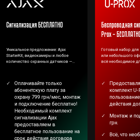
Сигнализация БЕСПЛАТНО
Беспроводная си
Prox – БЕСПЛАТН
Уникальное предложение: Ajax
Готовый набор для
StarterKit, видеокамеры и любое
или небольшого офи
количество охранных датчиков —
всё необходимое дл
ВЕНБЕСТ предоставляет БЕСПЛАТНО!
Оплачивайте только
Предоставля
абонентскую плату за
комплект U-
охрану 799 грн/мес, монтаж
пользование
и подключение бесплатно!
действия до
Необходимый комплект
Монтаж и по
сигнализации Ajax
грн.
предоставляем в
бесплатное пользование на
Всё, что нео
срок действия договора