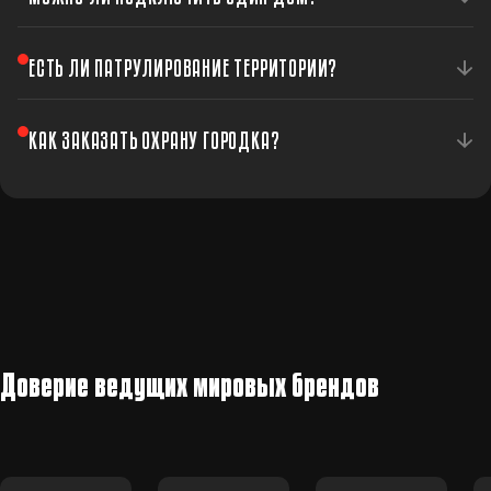
Да, мы подключаем как весь комплекс, так и
ЕСТЬ ЛИ ПАТРУЛИРОВАНИЕ ТЕРРИТОРИИ?
отдельные дома в городке.
Да, экипажи регулярно патрулируют территорию
КАК ЗАКАЗАТЬ ОХРАНУ ГОРОДКА?
городка для дополнительной защиты.
Позвоните нам или оставьте заявку — менеджер
свяжется для обсуждения индивидуального решения.
Доверие ведущих мировых брендов