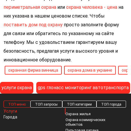
периметральная охрана
или
охрана человека - цена
на
них указана в нашем ценовом списке. Чтобы
поставить дом под охрану
просто заполните форму
для связи или обратитесь по указанному на сайте
телефону. Мы с удовольствием гарантируем вашу
безопасность, предлагая услуги высокого уровня и
инновационное оборудование.
охранная фирма винница
охрана дома в украине
охра
услуги охрана
gps глонасс мониторинг автотранспорта
ТОП меню
ТОП запросы
ТОП категории
ТОП города
Услуги
Охрана жилья
Города
Охрана коммерческих
объектов
Пультовая охрана