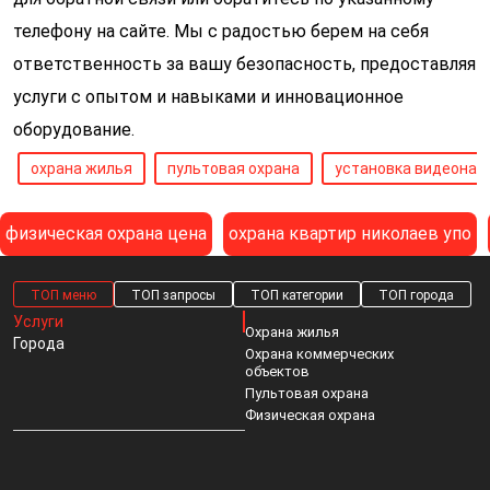
телефону на сайте. Мы с радостью берем на себя
ответственность за вашу безопасность, предоставляя
услуги с опытом и навыками и инновационное
оборудование.
охрана жилья
пультовая охрана
установка видеона
физическая охрана цена
охрана квартир николаев упо
ТОП меню
ТОП запросы
ТОП категории
ТОП города
Услуги
Охрана жилья
Города
Охрана коммерческих
объектов
Пультовая охрана
Физическая охрана
Видеонаблюдение
Охрана квартир киев
Венбест охрана одесса
Охрана склада боярка
Видеомониторинг
Венбест охорона
Личная вооруженная охрана
Пультовая охрана на крюковщина
СКУД
Венбест
Охрана для дома запорожье
Охрана дач в украинке