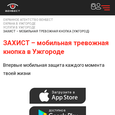
ОХРАННОЕ АГЕНТСТВО ВЕНБЕСТ
ОХРАНА В УЖГОРОДЕ
Спасибо за
УСЛУГИ В УЖГОРОДЕ
ЗАХИСТ – МОБИЛЬНАЯ ТРЕВОЖНАЯ КНОПКА (УЖГОРОД)
заявку!
ЗАХИСТ – мобильная тревожная
Наш менеджер свяжется с вами в течение 15
кнопка в Ужгороде
минут
Впервые мобильная защита каждого момента
твоей жизни
Закрыть