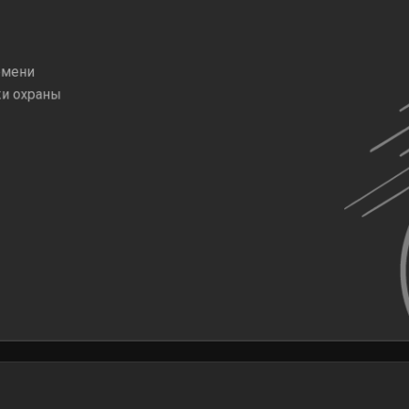
емени
жи охраны