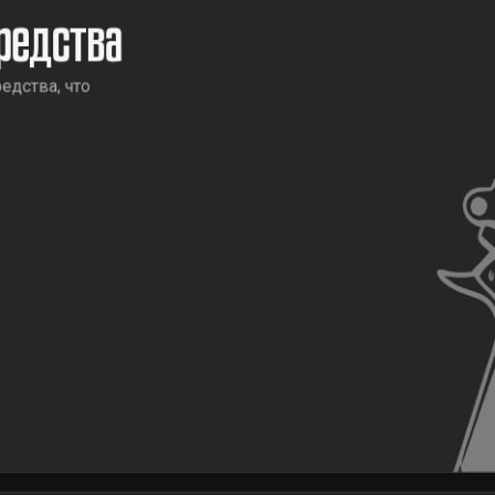
редства
едства, что