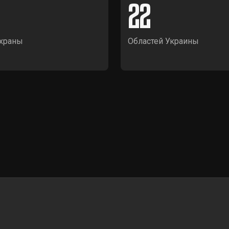
22
храны
Областей Украины