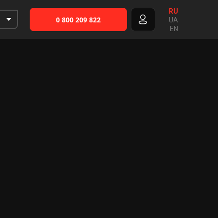
RU
0 800 209 822
UA
EN