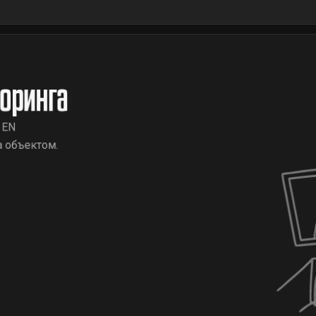
оринга
 EN
а объектом.