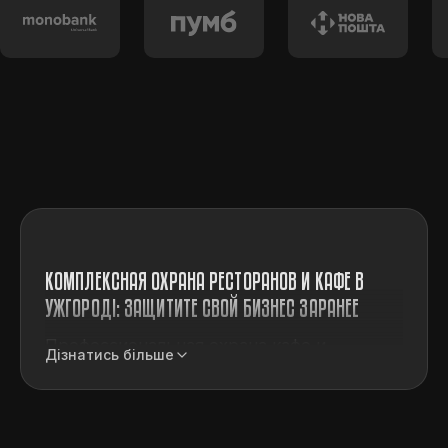
КОМПЛЕКСНАЯ ОХРАНА РЕСТОРАНОВ И КАФЕ В
УЖГОРОДІ: ЗАЩИТИТЕ СВОЙ БИЗНЕС ЗАРАНЕЕ
Профессиональная охрана кафе и
Дізнатись більше
ресторанов подразумевает не только
защиту от внешних угроз, но и
поддержание порядка внутри заведений.
Расслабляясь, некоторые люди