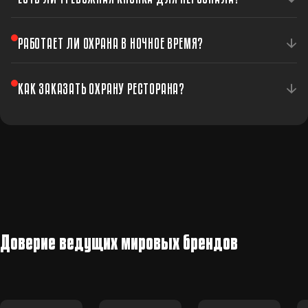
Да, тревожная кнопка позволяет мгновенно вызвать
РАБОТАЕТ ЛИ ОХРАНА В НОЧНОЕ ВРЕМЯ?
экипаж в случае конфликтной ситуации.
Да, система работает круглосуточно — и в рабочие
КАК ЗАКАЗАТЬ ОХРАНУ РЕСТОРАНА?
часы, и после закрытия заведения.
Позвоните или оставьте заявку — мы подготовим
индивидуальное предложение.
Доверие ведущих мировых брендов