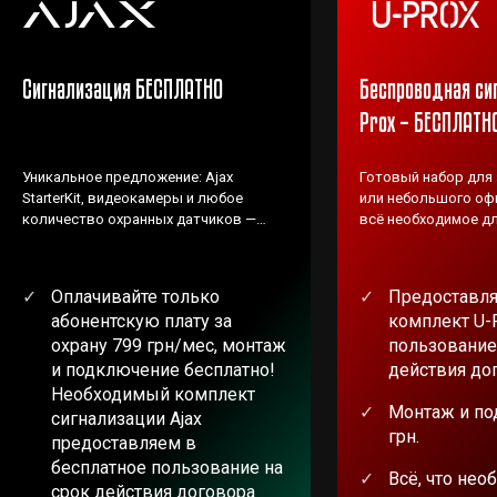
Сигнализация БЕСПЛАТНО
Беспроводная си
Prox – БЕСПЛАТН
Уникальное предложение: Ajax
Готовый набор для
StarterKit, видеокамеры и любое
или небольшого офи
количество охранных датчиков —
всё необходимое дл
ВЕНБЕСТ предоставляет БЕСПЛАТНО!
Оплачивайте только
Предоставля
абонентскую плату за
комплект U-
охрану 799 грн/мес, монтаж
пользование
и подключение бесплатно!
действия до
Необходимый комплект
Монтаж и по
сигнализации Ajax
грн.
предоставляем в
бесплатное пользование на
Всё, что нео
срок действия договора