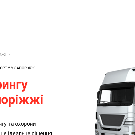
ЖЖІ
ОРТУ У ЗАПОРІЖЖІ
рингу
поріжжі
нгу та охорони
це ідеальне рішення