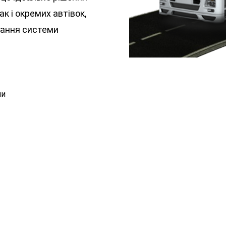
к і окремих автівок,
вання системи
ни