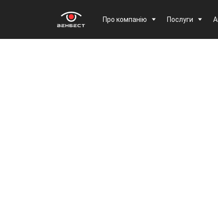
Про компанію
Послуги
А
Дякуємо за
заявку!
Наш менеджер зв'яжеться з вами
протягом 15 хвилин
Закрити