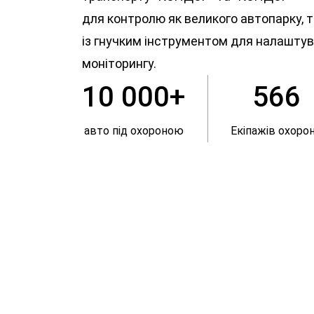
для контролю як великого автопарку, та
із гнучким інструментом для налашту
моніторингу.
10 000+
566
авто під охороною
Екіпажів охоро