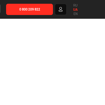
RU
0 800 209 822
UA
EN