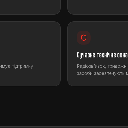
Сучасне технічне осн
римує підтримку
Радіозв'язок, тривожні
засоби забезпечують м