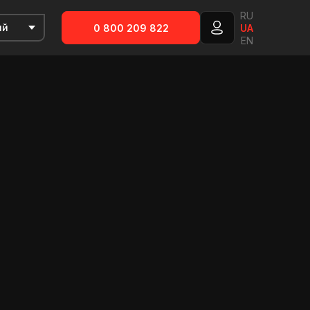
RU
0 800 209 822
UA
EN