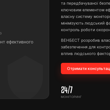
та передбачуваної безп
ключовим елементом еф
власну систему монітори
мінімізують людський ф
контроль роботи охорон
G
ВЕНБЕСТ розробив влас
нт ефективного
забезпечення для контро
вплив людського фактор
Отримати консультац
24/7
МОНІТОРИНГ