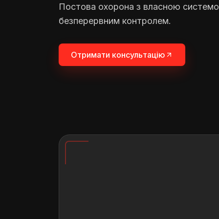
Постова охорона з власною систем
безперервним контролем.
Отримати консультацію