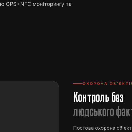
ою GPS+NFC моніторингу та
ОХОРОНА ОБ'ЄКТІ
Контроль без
людського фак
Постова охорона об'єкті