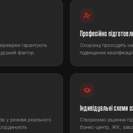
Професійно підготовл
перевірки гарантують
Охоронці проходять на
дський фактор.
підвищення кваліфікації
Індивідуальні схеми 
ів у режимі реального
Створюємо рішення під 
 координують
бізнес-центр, ЖК, зав