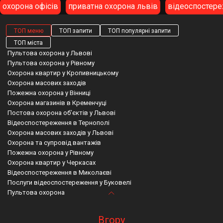
охорона офісів
приватна охорона львів
відеоспостер
ТОП меню
ТОП запити
ТОП популярні запити
ТОП міста
Пультова охорона у Львові
Пультова охорона у Рівному
Охорона квартир у Кропивницькому
Охорона масових заходів
Пожежна охорона у Вінниці
Охорона магазинів в Кременчуці
Постова охорона об’єктів у Львові
Відеоспостереження в Тернополі
Охорона масових заходів у Львові
Охорона та супровід вантажів
Пожежна охорона у Рівному
Охорона квартир у Черкасах
Відеоспостереження в Миколаєві
Послуги відеоспостереження у Буковелі
Пультова охорона
Пожежна охорона в Івано-Франківську
Gps трекер для людини
Охорона вінниця
Системи відеоспостереження дрогобич
Фізична охорона в Луцьку
Охорона на будинок рівне
Охорона рівне
Полтавська область мобільна тривожна кнопка
Вгору
Пожежна охорона в Ужгороді
Охорона м львів
Охоронна компанія
Пультова охорона київська область