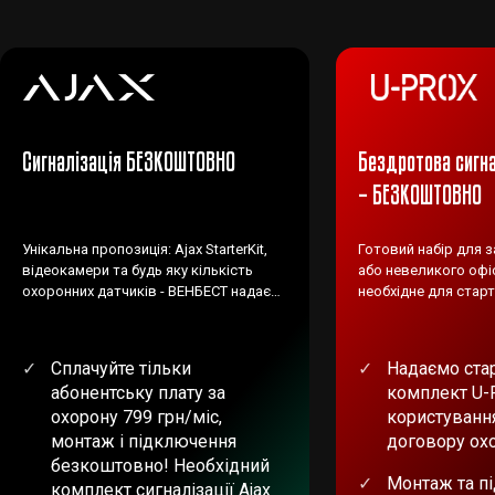
Сигналізація БЕЗКОШТОВНО
Бездротова сигна
– БЕЗКОШТОВНО
Унікальна пропозиція: Ajax StarterKit,
Готовий набір для 
відеокамери та будь яку кількість
або невеликого офіс
охоронних датчиків - ВЕНБЕСТ надає
необхідне для старт
БЕЗКОШТОВНО!
Сплачуйте тільки
Надаємо ста
абонентську плату за
комплект U-
охорону 799 грн/міс,
користування
монтаж і підключення
договору ох
безкоштовно! Необхідний
Монтаж та п
комплект сигналізації Ajax