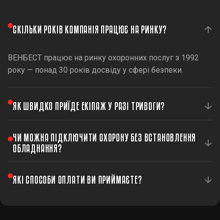
СКІЛЬКИ РОКІВ КОМПАНІЯ ПРАЦЮЄ НА РИНКУ?
ВЕНБЕСТ працює на ринку охоронних послуг з 1992
року — понад 30 років досвіду у сфері безпеки.
ЯК ШВИДКО ПРИЇДЕ ЕКІПАЖ У РАЗІ ТРИВОГИ?
Середній час реагування становить 6 хвилин по Києву
ЧИ МОЖНА ПІДКЛЮЧИТИ ОХОРОНУ БЕЗ ВСТАНОВЛЕННЯ
та області.
ОБЛАДНАННЯ?
Так, якщо у вас вже є сумісне охоронне обладнання,
ЯКІ СПОСОБИ ОПЛАТИ ВИ ПРИЙМАЄТЕ?
ми можемо підключити його до нашого центру
моніторингу.
Ми приймаємо готівку, безготівковий розрахунок, а