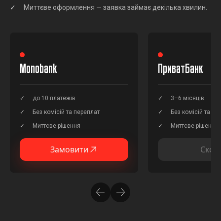
Миттєве оформлення — заявка займає декілька хвилин.
Monobank
ПриватБанк
до 10 платежів
3–6 місяців
Без комісій та переплат
Без комісій та пе
Миттєве рішення
Миттєве рішення
Замовити
Скор