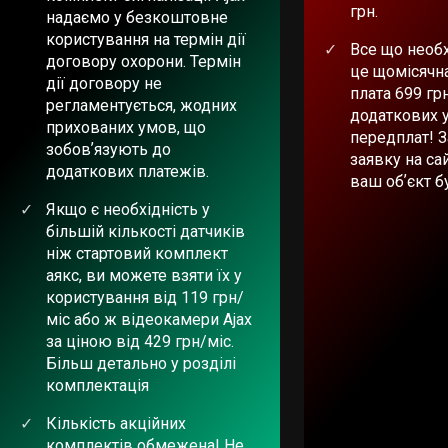
грн.
надаємо у безкоштовне
користування на термін дії
Все що необх
договору охорони. Термін
це щомісячн
дії договору не
плата 699 гр
регламентується, жодних
додаткових 
прихованих умов, що
передплат! 
зобовʼязують до
заявку на сай
додаткових платежів.
ваш обʼєкт б
Якщо є необхідність у
більшій кількості датчиків
ніж стартовий комплект
аякс, ви можете взяти їх у
користування від 119 грн/
міс або ж відеокамери Ajax
за ціною від 429 грн/міс.
Більш детально у розділі
комплектація
Кількість акційних
комплектів обмежена! Не