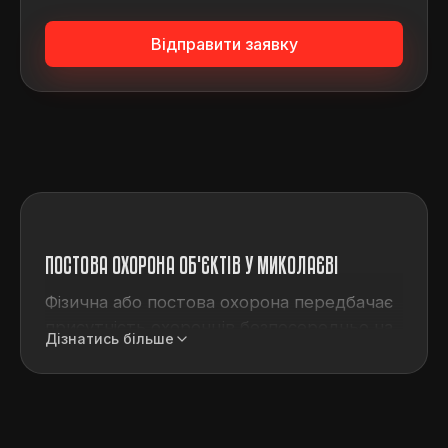
Відправити заявку
ПОСТОВА ОХОРОНА ОБ'ЄКТІВ У МИКОЛАЄВІ
Фізична або постова охорона передбачає
присутність охоронців безпосередньо на
Дізнатись більше
об'єкті, що охороняється. Зазвичай це
пост, на якому чергують охоронці
протягом певних змін. Залежно від вимог
замовника цей вид послуги може