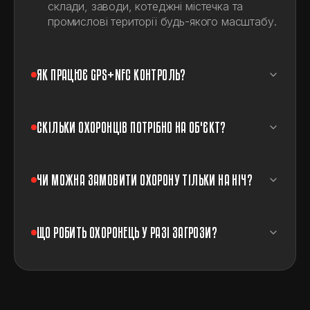
склади, заводи, котеджні містечка та
промислові території будь-якого масштабу.
ЯК ПРАЦЮЄ GPS+NFC КОНТРОЛЬ?
СКІЛЬКИ ОХОРОНЦІВ ПОТРІБНО НА ОБ'ЄКТ?
ЧИ МОЖНА ЗАМОВИТИ ОХОРОНУ ТІЛЬКИ НА НІЧ?
ЩО РОБИТЬ ОХОРОНЕЦЬ У РАЗІ ЗАГРОЗИ?