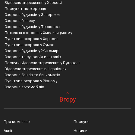
Відеоспостереження у Харкові
Послуги тілоохоронця
Охорона будинків у Запоріжжі
Охорона бізнесу
Охорона будинків у Тернополі
Пожежна охорона в Хмельницькому
Пультова охорона у Харкові
Пультова охорона у Сумах
Охорона будинків у Житомирі
Охорона та супровід вантажів
Послуги відеоспостереження у Буковелі
Відеоспостереження в Чернівцях
Охорона банків та банкоматів
Пультова охорона у Рівному
Охорона автомобілів
Послуги тілоохоронця у Хмельницькому
Фізична охорона черкаси
Івано франківська область пожежна охорона
Вгору
Тілоохоронець в Чернівцях
Тернопіль охорона
Охтирка сигналізація відеоспостереження
Охорона офісів
Буковель охорона
Пультова охорона київська область
Охорона житлових комплексів
Що таке пультова охорона
Івано франківська область відеомоніторинг
Охорона території
Супровід вантажів
Буча охоронна сигналізація відеоспостереження
Про компанію
Послуги
Охорона котеджів
Луцьк охорона
Системи відеоспостереження дрогобич
Фізична охорона у Черкасах
Охорона сигналізація на авто
Полтавська область мобільна тривожна кнопка
Акції
Новини