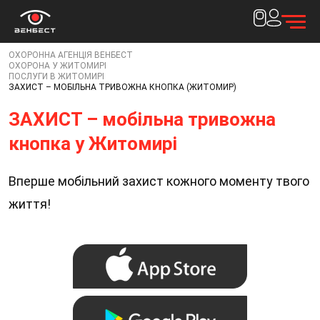
ОХОРОННА АГЕНЦІЯ ВЕНБЕСТ
ОХОРОНА У ЖИТОМИРІ
Дякуємо за
ПОСЛУГИ В ЖИТОМИРІ
ЗАХИСТ – МОБІЛЬНА ТРИВОЖНА КНОПКА (ЖИТОМИР)
заявку!
ЗАХИСТ – мобільна тривожна
Наш менеджер зв'яжеться з вами протягом 15
кнопка у Житомирі
хвилин
Вперше мобільний захист кожного моменту твого
життя!
Закрити