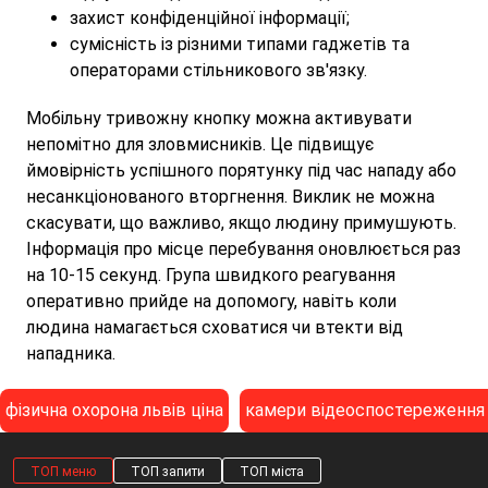
захист конфіденційної інформації;
сумісність із різними типами гаджетів та
операторами стільникового зв'язку.
Мобільну тривожну кнопку можна активувати
непомітно для зловмисників. Це підвищує
ймовірність успішного порятунку під час нападу або
несанкціонованого вторгнення. Виклик не можна
скасувати, що важливо, якщо людину примушують.
Інформація про місце перебування оновлюється раз
на 10-15 секунд. Група швидкого реагування
оперативно прийде на допомогу, навіть коли
людина намагається сховатися чи втекти від
нападника.
фізична охорона львів ціна
камери відеоспостереження
ТОП меню
ТОП запити
ТОП міста