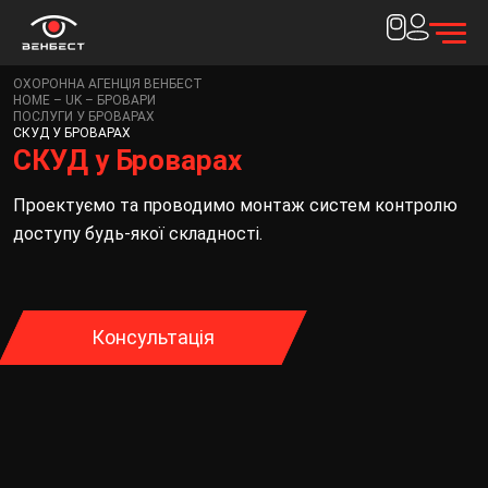
ОХОРОННА АГЕНЦІЯ ВЕНБЕСТ
HOME – UK – БРОВАРИ
Дякуємо за
ПОСЛУГИ У БРОВАРАХ
СКУД У БРОВАРАХ
СКУД у Броварах
заявку!
Проектуємо та проводимо монтаж систем контролю
Наш менеджер зв'яжеться з вами протягом 15
доступу будь-якої складності.
хвилин
Закрити
Консультація