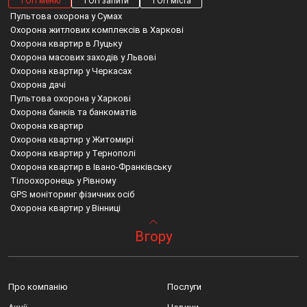
ТОП меню
ТОП запити
ТОП міста
Пультова охорона у Сумах
Охорона житлових комплексів в Харкові
Охорона квартир в Луцьку
Охорона масових заходів у Львові
Охорона квартир у Черкасах
Охорона дачі
Пультова охорона у Харкові
Охорона банків та банкоматів
Охорона квартир
Охорона квартир у Житомирі
Охорона квартир у Тернополі
Охорона квартир в Івано-Франківську
Тілоохоронець у Рівному
GPS моніторинг фізичних осіб
Охорона квартир у Вінниці
Пожежна охорона в Хмельницькому
Пультова охорона ціна
Система відеоспостереження бровари
Вгору
Супровід охороною
Охорона периметру
Охорона квартир васильків
Охорона кіосків і МАФів
Сигналізація скуд львів
Відеоспостереження ірпінь
Відеоспостереження у Сумах
Охорона квартир вінниця
Пультова охорона київська область
Персональна безпека з GPS системами у Львові
М дніпро установка пожежної сигналізації
Фастів встановлює камери відеоспостереження
Про компанію
Послуги
Пожежна охорона у Дніпрі
Охорона будинку запоріжжя ціна
Пультова охорона софіївська борщагівка
Відеоспостереження в Хмельницькому
Охорона банкоматів львів
Відеоспостереження встановлення бровари