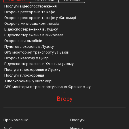
Дякуємо за
Послуги відеоспостереження
Охорона ресторанів та кафе
заявку!
Охорона ресторанів та кафе у Житомирі
Охорона житлових комплексів
Наш менеджер зв'яжеться з вами протягом 15
Відеоспостереження в Луцьку
Відеоспостереження в Миколаєві
хвилин
Охорона автомобілів
Пультова охорона в Луцьку
GPS моніторинг транспорту у Львові
Закрити
Охорона квартир у Дніпрі
Відеоспостереження в Хмельницькому
Послуги тілоохоронця в Луцьку
Послуги тілоохоронця
Тілоохоронець у Житомирі
GPS моніторинг транспорту в Івано-Франківську
СКУД у Вінниці
Вінниця охорона
Послуги охорони вишгород
Вгору
Охорона будинків у Тернополі
Житомир охорона
Встановлення відеоспостереження ірпінь ціна
Пожежна охорона у Запоріжжі
Охорона місто житомир
Івано франківська область відеомоніторинг
Охорона офісів
Охорона м житомир
Встановлення камер відеоспостереження обухов
Послуги відеоспостереження у Буковелі
Тернопіль відеоспостереження
Система відеоспостереження бровари
Про компанію
Послуги
Охорона офісів у Львові
Охорона відеоспостереження
Пультова охорона дмитрівка
Охорона та супровід вантажів у Львові
Приватна охорона київ
Охоронні фірми волинської області
Акції
Новини