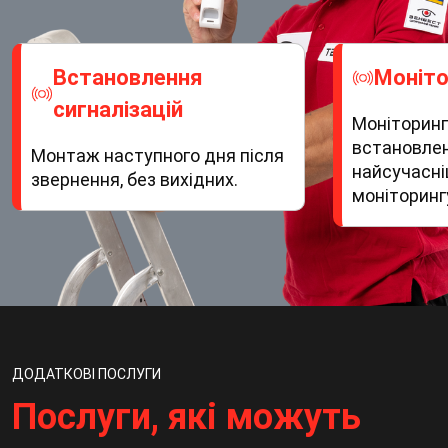
Встановлення
Моніто
сигналізацій
Моніторинг
встановленн
Монтаж наступного дня після
найсучасні
звернення, без вихідних.
моніторинг
ДОДАТКОВІ ПОСЛУГИ
Послуги, які можуть