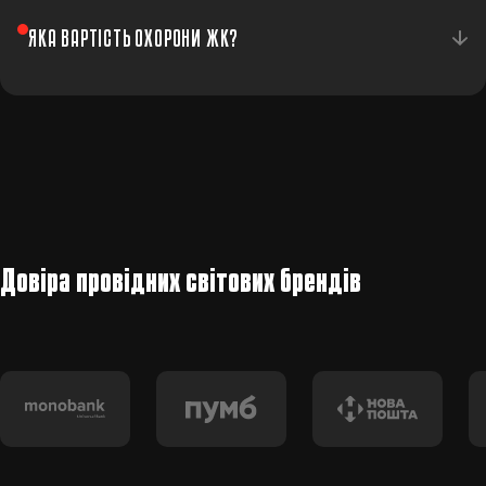
Система СКУД контролює вхід на територію за
ЯКА ВАРТІСТЬ ОХОРОНИ ЖК?
допомогою карток, брелоків або мобільного додатку.
Вартість залежить від масштабу комплексу.
Зателефонуйте — розрахуємо індивідуально.
Довіра провідних світових брендів