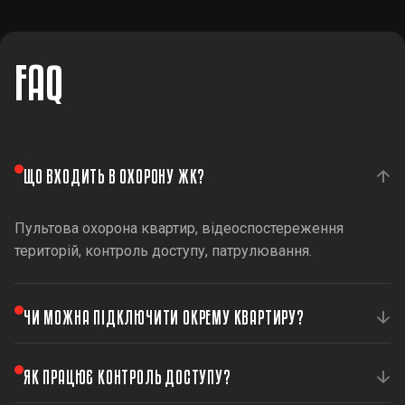
FAQ
ЩО ВХОДИТЬ В ОХОРОНУ ЖК?
Пультова охорона квартир, відеоспостереження
територій, контроль доступу, патрулювання.
ЧИ МОЖНА ПІДКЛЮЧИТИ ОКРЕМУ КВАРТИРУ?
Так, ми підключаємо як увесь комплекс, так і окремі
ЯК ПРАЦЮЄ КОНТРОЛЬ ДОСТУПУ?
квартири.