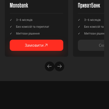
Monobank
ПриватБанк
3–6 місяців
3–6 місяців
Без комісій та переплат
Без комісій та пе
Миттєве рішення
Миттєве рішення
Замовити
Скор