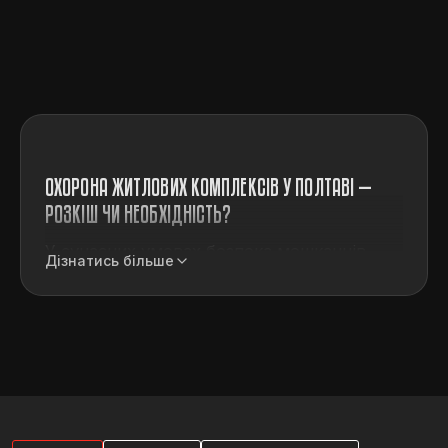
ОХОРОНА ЖИТЛОВИХ КОМПЛЕКСІВ У ПОЛТАВІ —
РОЗКІШ ЧИ НЕОБХІДНІСТЬ?
У сучасних умовах безпека мешканців
Дізнатись більше
житлових комплексів у Полтаві стає
першочерговим завданням як
забудовників, так і самих мешканців.
Розвиток міста, зростання населення
Полтави, пожвавлення ділової активності
й збільшення кількості автомобілів у
дворах підвищують ризики