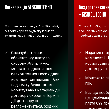
Сигналізація БЕЗКОШТОВНО
Бездротова сигна
– БЕЗКОШТОВНО
Унікальна пропозиція: Ajax StarterKit,
Готовий набір для 
відеокамери та будь яку кількість
або невеликого офіс
охоронних датчиків - ВЕНБЕСТ надає
необхідне для старт
БЕЗКОШТОВНО!
Сплачуйте тільки
Надаємо ста
абонентську плату за
комплект U-
охорону 799 грн/міс,
користування
монтаж і підключення
договору ох
безкоштовно! Необхідний
Монтаж та п
комплект сигналізації Ajax
грн.
надаємо у безкоштовне
користування на термін дії
Все що необх
договору охорони. Термін
це щомісячн
дії договору не
плата 699 гр
регламентується, жодних
додаткових 