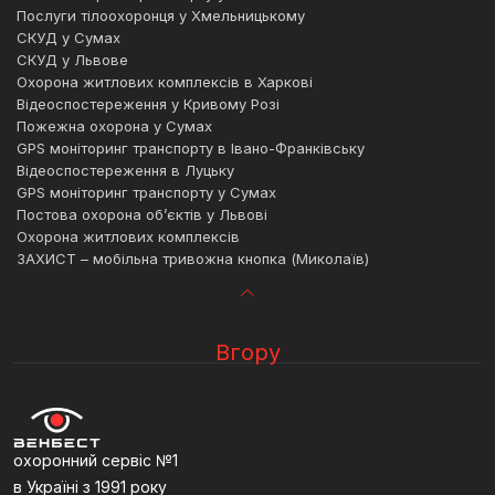
Послуги тілоохоронця у Хмельницькому
СКУД у Сумах
СКУД у Львове
Охорона житлових комплексів в Харкові
Відеоспостереження у Кривому Розі
Пожежна охорона у Сумах
GPS моніторинг транспорту в Івано-Франківську
Відеоспостереження в Луцьку
GPS моніторинг транспорту у Сумах
Постова охорона об’єктів у Львові
Охорона житлових комплексів
ЗАХИСТ – мобільна тривожна кнопка (Миколаїв)
Відеоспостереження у Дніпрі
Відеоспостереження для офісу рівне
Полтавська область мобільна тривожна кнопка
Охорона офісів у Черкасах
Відеоспостереження луцьк
Відеоспостереження стрий
Охорона квартир у Тернополі
Охорона підприємств
Охорона квартир вишневе
Відеоспостереження у Харкові
Послуги охорони черкаси
Кіровоградська область відеомоніторинг
Вгору
Охорона квартир в Івано-Франківську
Охорона мафів
Кіровоградська область фізична охорона
Пожежна охорона в Івано-Франківську
Пожежна сигналізація львів ціни
Кіровоградська область мобільна тривожна кнопка
Пультова охорона в Луцьку
Купити охоронну пожежну сигналізацію
Установка відеоспостереження в чернівецькій області ціна
Фізична охорона у Львові
Охоронна фірма
Охорона дачі
Охорона відеоспостереження
охоронний сервіс №1
Охорона автомобілів
Охорона будинку ціна
в Україні з 1991 року