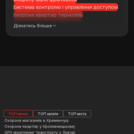
система контролю і управління доступом
охорона квартир тернопіль
пультова охорона квартир
Дізнатись більше
охорона будинку ціна
охорона котеджів
охорона квартир васильків
встановлення відеоспостереження в
житомирській області
ТОП меню
ТОП запити
ТОП міста
Охорона магазинів в Кременчуці
Охорона квартир у Кропивницькому
GPS моніторинг транспорту у Львові