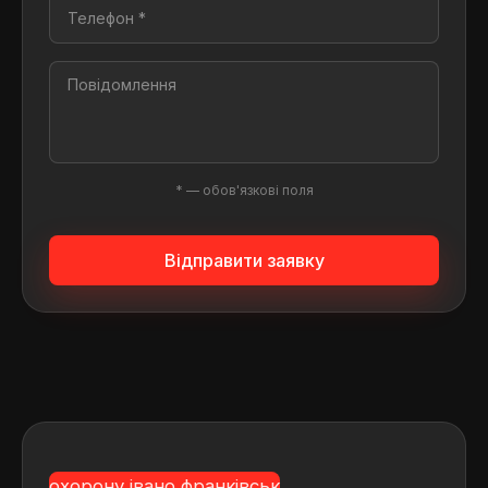
* — обов'язкові поля
Відправити заявку
охорону івано франківськ