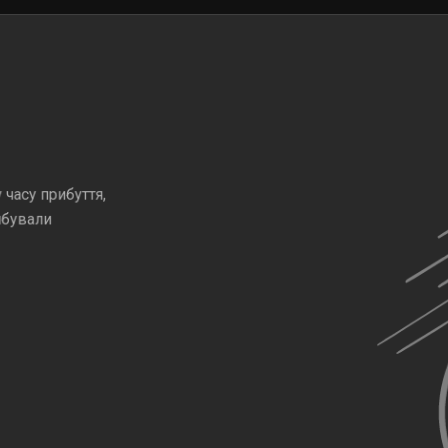
часу прибуття,
ибували