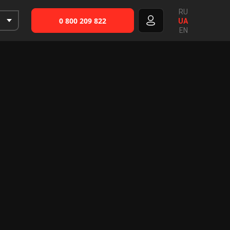
RU
0 800 209 822
UA
EN