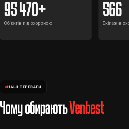
95 470
566
Об'єктів під охороною
Екіпажів ох
НАШІ ПЕРЕВАГИ
Чому обирають
Venbest