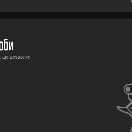
оби
и, що дозволяє