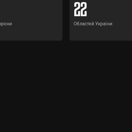
22
орони
Областей України