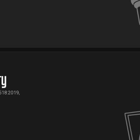
гу
518:2019,