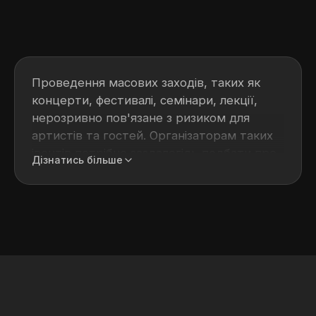
Проведення масових заходів, таких як
концерти, фестивалі, семінари, лекції,
нерозривно пов'язане з ризиком для
артистів та гостей. Організаторам таких
івентів потрібно заздалегідь подбати про
Дізнатись більше
охорону. Самостійно продумати всі
нюанси дуже складно. Краще довірити
організацію охорони масових заходів
професіоналам.
Компанія «Венбест» надає послуги в цій
сфері з 1991 року. Фахівці Венбест добре
знайомі з технічною та організаційною
стороною питання, тому можуть
гарантувати безпеку артистів та глядачів.