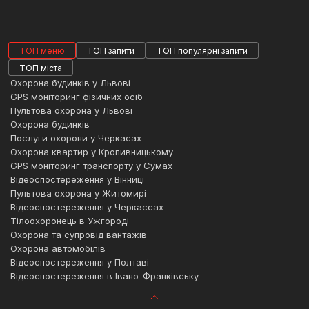
ПЕРЕВАГИ ОХОРОНИ МАСОВИХ ЗАХОДІВ
ТОП меню
ТОП запити
ТОП популярні запити
Безпека учасників, відвідувачів та
ТОП міста
персоналу.
Охорона будинків у Львові
Запобігання різноманітним інцидентам —
GPS моніторинг фізичних осіб
Пультова охорона у Львові
бійкам, паніці, терористичним актам,
Охорона будинків
крадіжкам.
Послуги охорони у Черкасах
Контроль доступу
. Охоронці стежать за
Охорона квартир у Кропивницькому
тим, щоб на захід потрапляли лише
GPS моніторинг транспорту у Сумах
Відеоспостереження у Вінниці
зареєстровані та авторизовані учасники.
Пультова охорона у Житомирі
Збереження громадського порядку.
Відеоспостереження у Черкассах
Сприяє зміцненню довіри до
Тілоохоронець в Ужгороді
організаторів заходу.
Охорона та супровід вантажів
Охорона автомобілів
Швидке реагування на події, такі як
Відеоспостереження у Полтаві
займання, медичні екстрені випадки та
Відеоспостереження в Івано-Франківську
інші надзвичайні ситуації.
Охорона квартир у Житомирі
Відеоспостереження в івано франківську
Охорона київ
Охорона в банку львівська область
Поліпшення іміджу. Якісно організована
Пожежна охорона
Моніторинг автотранспорту gps
Охорона
Система відеоспостереження бровари