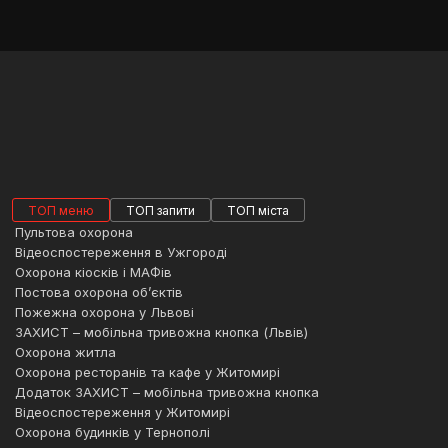
ТОП меню
ТОП запити
ТОП міста
Пультова охорона
Відеоспостереження в Ужгороді
Охорона кіосків і МАФів
Постова охорона об’єктів
Пожежна охорона у Львові
ЗАХИСТ – мобільна тривожна кнопка (Львів)
Охорона житла
Охорона ресторанів та кафе у Житомирі
Додаток ЗАХИСТ – мобільна тривожна кнопка
Відеоспостереження у Житомирі
Охорона будинків у Тернополі