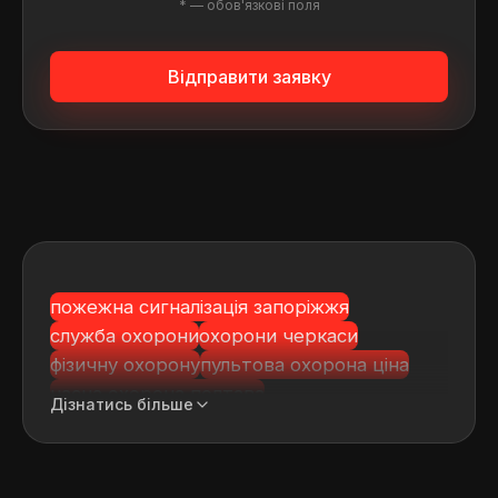
* — обов'язкові поля
Відправити заявку
пожежна сигналізація запоріжжя
служба охорони
охорони черкаси
фізичну охорону
пультова охорона ціна
часна охорона полтава
Дізнатись більше
кіровоградська область охорона житла
івано франківська область охорона
автомобілів