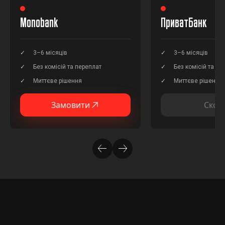
Monobank
ПриватБанк
3–6 місяців
3–6 місяців
Без комісій та переплат
Без комісій та пе
Миттєве рішення
Миттєве рішення
Замовити
Скор