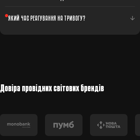
включаючи відеоспостереження з можливістю
перегляду через смартфон.
Так, ми пропонуємо як індивідуальну охорону
ЯКИЙ ЧАС РЕАГУВАННЯ НА ТРИВОГУ?
котеджів, так і комплексну охорону котеджних
містечок.
Середній час реагування — 6 хвилин. Екіпажі постійно
патрулюють місцевість.
Довіра провідних світових брендів