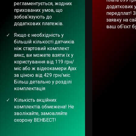
регламентується, жодних
додаткових 
прихованих умов, що
передплат! 
зобовʼязують до
заявку на сай
додаткових платежів.
ваш обʼєкт б
Якщо є необхідність у
більшій кількості датчиків
ніж стартовий комплект
аякс, ви можете взяти їх у
користування від 119 грн/
міс або ж відеокамери Ajax
за ціною від 429 грн/міс.
Більш детально у розділі
комплектація
Кількість акційних
комплектів обмежена! Не
зволікайте, замовляйте
охорону ВЕНБЕСТ!