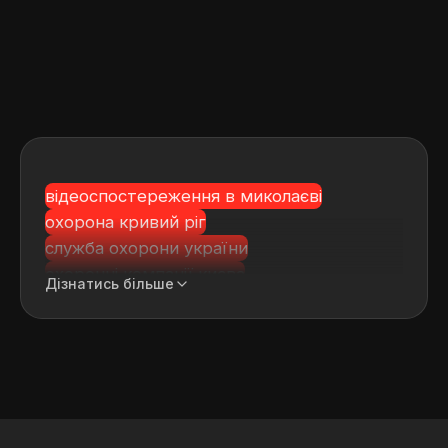
відеоспостереження в миколаєві
охорона кривий ріг
служба охорони україни
охоронні компанії києва
Дізнатись більше
охорона в буковелі
охорона ресторанів та
втановити камеру відеоспостереження
житомирська область
івано франківська область пультова
охорона