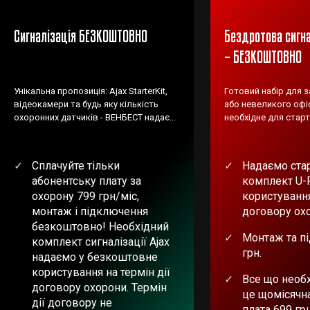
Сигналізація БЕЗКОШТОВНО
Бездротова сигна
– БЕЗКОШТОВНО
Унікальна пропозиція: Ajax StarterKit,
Готовий набір для 
відеокамери та будь яку кількість
або невеликого офіс
охоронних датчиків - ВЕНБЕСТ надає
необхідне для старт
БЕЗКОШТОВНО!
Сплачуйте тільки
Надаємо ста
абонентську плату за
комплект U-
охорону 799 грн/міс,
користування
монтаж і підключення
договору ох
безкоштовно! Необхідний
Монтаж та п
комплект сигналізації Ajax
грн.
надаємо у безкоштовне
користування на термін дії
Все що необх
договору охорони. Термін
це щомісячн
дії договору не
плата 699 гр