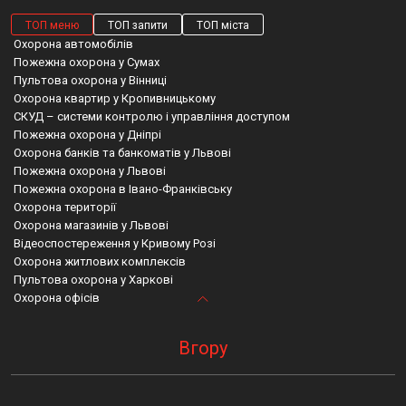
ТОП меню
ТОП запити
ТОП міста
Охорона автомобілів
Пожежна охорона у Сумах
Пультова охорона у Вінниці
Охорона квартир у Кропивницькому
СКУД – системи контролю і управління доступом
Пожежна охорона у Дніпрі
Охорона банків та банкоматів у Львові
Пожежна охорона у Львові
Пожежна охорона в Івано-Франківську
Охорона території
Охорона магазинів у Львові
Відеоспостереження у Кривому Розі
Охорона житлових комплексів
Пультова охорона у Харкові
Охорона офісів
Охорона та супровід вантажів у Львові
Охорона банків
Івано франківська область фізична охорона
Пультова охорона у Львові
Охорона в хмельницьку
Монтаж відеоспостереження білогородка
Вгору
Охорона квартир в Луцьку
Охорона квартири київ
Пультова охорона сумської області
Пожежна охорона у Вінниці
Охорона черкаси
Кіровоградська область фізична охорона
Фізична охорона у Черкасах
Охорона в києві банків
Івано франківська область пожежна охорона