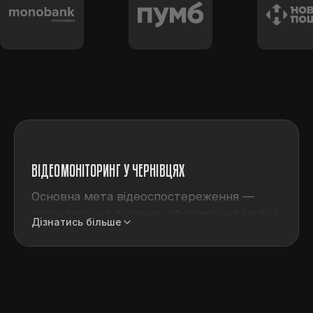
ВІДЕОМОНІТОРИНГ У ЧЕРНІВЦЯХ
Основна мета відеоспостереження —
гарантування безпеки, збереження майна,
Дізнатись більше
запобігання злочинам. Також відеозапис
може стати доказом у конфліктній
ситуації або суді, допомогти під час
розшуку та впізнання зловмисників. Тому
послуги відеомоніторингу корисні