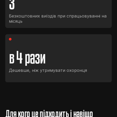
3
Безкоштовних виїздів при спрацьовуванні на
місяць
в
4
рази
Дешевше, ніж утримувати охоронця
Для кого це підходить і навіщо