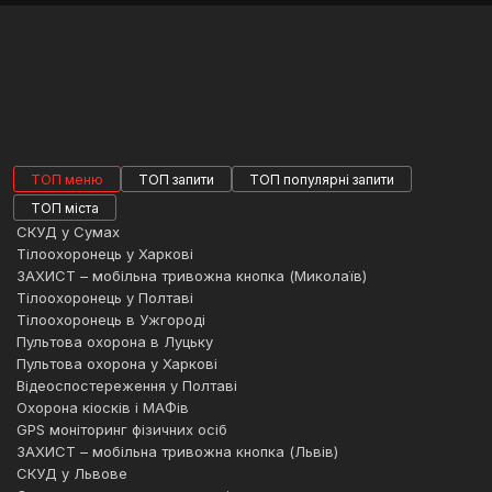
підприємствам та приватним особам.
Найбільше дистанційного контролю
потребують:
дачі та будинки у заміських котеджних
селищах або віддаленій малонаселеній
місцевості;
квартири, у яких проживають
ТОП меню
ТОП запити
ТОП популярні запити
нерегулярно чи взагалі немає
ТОП міста
мешканців;
СКУД у Сумах
Тілоохоронець у Харкові
кафе та ресторани;
ЗАХИСТ – мобільна тривожна кнопка (Миколаїв)
складські приміщення та логістичні
Тілоохоронець у Полтаві
Тілоохоронець в Ужгороді
термінали;
Пультова охорона в Луцьку
магазини та торгові центри;
Пультова охорона у Харкові
Відеоспостереження у Полтаві
підприємства з великими
Охорона кіосків і МАФів
виробничими площами, які складно
GPS моніторинг фізичних осіб
обслуговувати лише фізичній охороні.
ЗАХИСТ – мобільна тривожна кнопка (Львів)
Компанія «Венбест» розробляє охоронні
СКУД у Львове