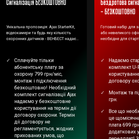
Сигналізація БЕЗКОШТОВНО
Бездротова сигна
– БЕЗКОШТОВНО
Унікальна пропозиція: Ajax StarterKit,
Готовий набір для 
відеокамери та будь яку кількість
або невеликого офіс
охоронних датчиків - ВЕНБЕСТ надає
необхідне для старт
БЕЗКОШТОВНО!
Сплачуйте тільки
Надаємо ста
абонентську плату за
комплект U-
охорону 799 грн/міс,
користування
монтаж і підключення
договору ох
безкоштовно! Необхідний
Монтаж та п
комплект сигналізації Ajax
грн.
надаємо у безкоштовне
користування на термін дії
Все що необх
договору охорони. Термін
це щомісячн
дії договору не
плата 699 гр
регламентується, жодних
додаткових 
прихованих умов, що
передплат! 