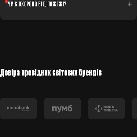
Система ставиться на охорону одним натисканням. При
ЧИ Є ОХОРОНА ВІД ПОЖЕЖІ?
спрацюванні — миттєвий сигнал до центру
моніторингу та виїзд екіпажу.
Так, ми встановлюємо пожежні датчики як частину
комплексної системи безпеки офісу.
Довіра провідних світових брендів