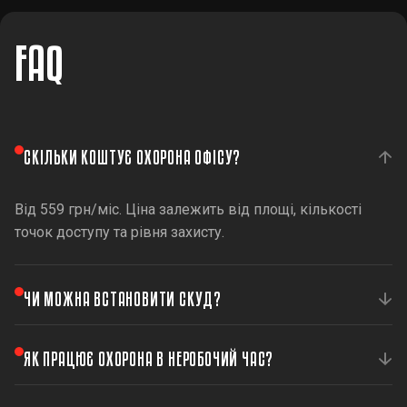
FAQ
СКІЛЬКИ КОШТУЄ ОХОРОНА ОФІСУ?
Від 559 грн/міс. Ціна залежить від площі, кількості
точок доступу та рівня захисту.
ЧИ МОЖНА ВСТАНОВИТИ СКУД?
Так, ми встановлюємо системи контролю доступу для
ЯК ПРАЦЮЄ ОХОРОНА В НЕРОБОЧИЙ ЧАС?
обмеження входу в окремі зони офісу.