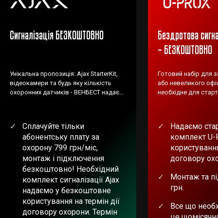
Сигналізація БЕЗКОШТОВНО
Бездротова сигна
– БЕЗКОШТОВНО
Унікальна пропозиція: Ajax StarterKit,
Готовий набір для 
відеокамери та будь яку кількість
або невеликого офіс
охоронних датчиків - ВЕНБЕСТ надає
необхідне для старт
БЕЗКОШТОВНО!
Сплачуйте тільки
Надаємо ста
абонентську плату за
комплект U-
охорону 799 грн/міс,
користування
монтаж і підключення
договору ох
безкоштовно! Необхідний
Монтаж та п
комплект сигналізації Ajax
грн.
надаємо у безкоштовне
користування на термін дії
Все що необх
договору охорони. Термін
це щомісячн