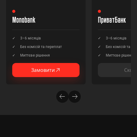
Monobank
ПриватБанк
3–6 місяців
3–6 місяців
Без комісій та переплат
Без комісій та пе
Миттєве рішення
Миттєве рішення
Замовити
Скор