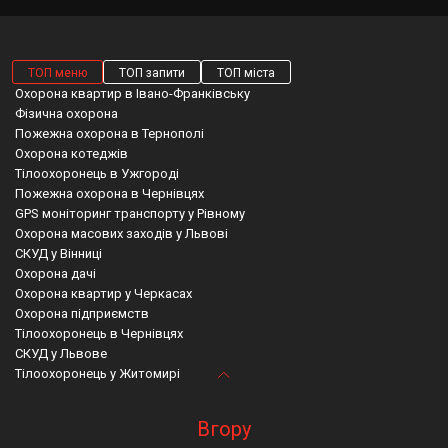
ТОП меню
ТОП запити
ТОП міста
Охорона квартир в Івано-Франківську
Фізична охорона
Пожежна охорона в Тернополі
Охорона котеджів
Тілоохоронець в Ужгороді
Пожежна охорона в Чернівцях
GPS моніторинг транспорту у Рівному
Охорона масових заходів у Львові
СКУД у Вінниці
Охорона дачі
Охорона квартир у Черкасах
Охорона підприємств
Тілоохоронець в Чернівцях
СКУД у Львове
Тілоохоронець у Житомирі
Відеоспостереження в Миколаєві
Рівне пожежна сигналізація
Полтавська область мобільна тривожна кнопка
Супровід охороною
Магазин систем безпеки
Відеоспостереження гостомель
Вгору
GPS моніторинг транспорту у Львові
Відеоспостереження суми
Кіровоградська область охорона автомобілів