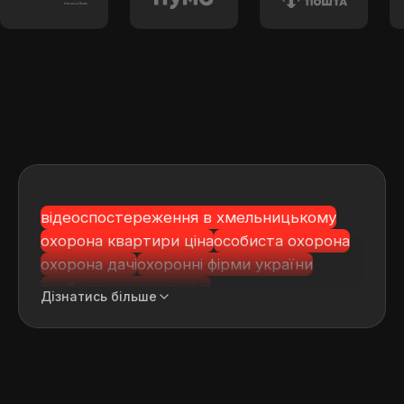
відеоспостереження в хмельницькому
охорона квартири ціна
особиста охорона
охорона дачі
охоронні фірми україни
особиста охорона ціна
Дізнатись більше
охорона в банку львівська область
встановлення відеоспостереження
васильків