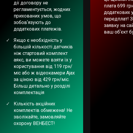
дії договору не
плата 699 гр
регламентується, жодних
додаткових 
прихованих умов, що
передплат! 
зобовʼязують до
заявку на сай
додаткових платежів.
ваш обʼєкт б
Якщо є необхідність у
більшій кількості датчиків
ніж стартовий комплект
аякс, ви можете взяти їх у
користування від 119 грн/
міс або ж відеокамери Ajax
за ціною від 429 грн/міс.
Більш детально у розділі
комплектація
Кількість акційних
комплектів обмежена! Не
зволікайте, замовляйте
охорону ВЕНБЕСТ!