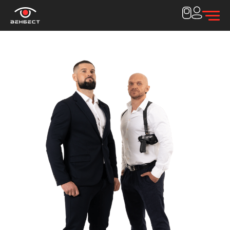
Дякуємо за
заявку!
Наш менеджер зв'яжеться з вами протягом 15
хвилин
Закрити