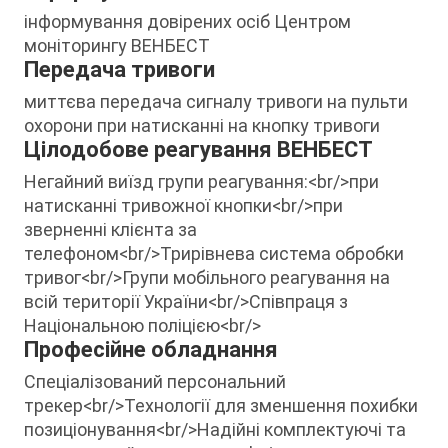
інформування довірених осіб Центром
моніторингу ВЕНБЕСТ
Передача тривоги
миттєва передача сигналу тривоги на пульти
охорони при натисканні на кнопку тривоги
Цілодобове реагування ВЕНБЕСТ
Негайний виїзд групи реагування:<br/>при
натисканні тривожної кнопки<br/>при
зверненні клієнта за
телефоном<br/>Трирівнева система обробки
тривог<br/>Групи мобільного реагування на
всій території України<br/>Співпраця з
Національною поліцією<br/>
Професійне обладнання
Спеціалізований персональний
трекер<br/>Технології для зменшення похибки
позиціонування<br/>Надійні комплектуючі та