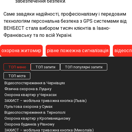
забезпечення безпеки.
Саме завдяки надійності, професіоналізму і передовим
технологіям персональна безпека з GPS системами від
ВЕНБЕСТ стала вибором тисяч клієнтів в Івано-
Франківську та по всій Україні.
охорона житомир
рівне пожежна сигналізація
відеосп
ТОП меню
ТОП запити
ТОП популярні запити
ТОП міста
Відеоспостереження в Чернівцях
Фізична охорона в Луцьку
Охорона квартир у Черкасах
ЗАХИСТ – мобільна тривожна кнопка (Львів)
Пультова охорона у Сумах
Відеоспостереження в Тернополі
Охорона квартир у Кропивницькому
Охорона будинків у Рівному
ЗАХИСТ – мобільна тривожна кнопка (Миколаїв)