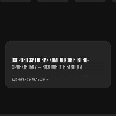
ОХОРОНА ЖИТЛОВИХ КОМПЛЕКСІВ В ІВАНО-
ФРАНКІВСЬКУ — ВАЖЛИВІСТЬ БЕЗПЕКИ
Сучасні житлові комплекси потребують
Дізнатись більше
не лише комфорту та зручної
інфраструктури, а й ефективного захисту.
Безпека мешканців та їхнього майна —
ключовий фактор для формування довіри
до забудовника й керівної компанії.
Компанія ВЕНБЕСТ пропонує професійні