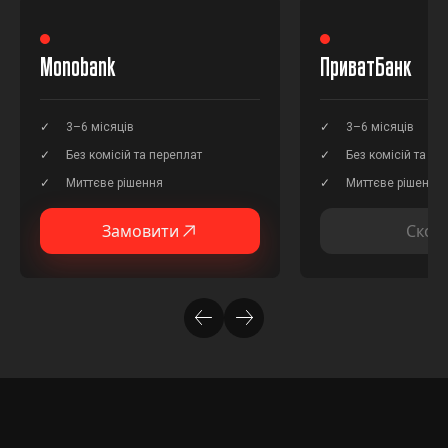
Monobank
ПриватБанк
3–6 місяців
3–6 місяців
Без комісій та переплат
Без комісій та пе
Миттєве рішення
Миттєве рішення
Замовити
Скор