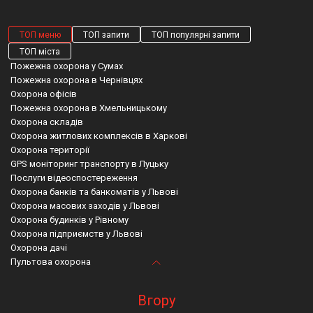
послуги охорони житлових комплексів в
Івано-Франківську, ґрунтуючись на
ТОП меню
ТОП запити
ТОП популярні запити
сучасних технологіях, підготовленому
ТОП міста
Пожежна охорона у Сумах
персоналі та багаторічному досвіді в
Пожежна охорона в Чернівцях
галузі безпеки.
Охорона офісів
Наявність охоронної служби не лише
Пожежна охорона в Хмельницькому
запобігає крадіжкам і правопорушенням, а
Охорона складів
Охорона житлових комплексів в Харкові
й створює атмосферу спокою й довіри
Охорона території
серед мешканців. Особливо актуальним
GPS моніторинг транспорту в Луцьку
це є для новобудов, де активний рух
Послуги відеоспостереження
відвідувачів та незавершені роботи
Охорона банків та банкоматів у Львові
Охорона масових заходів у Львові
можуть сприяти порушенням порядку.
Охорона будинків у Рівному
Саме тому охорона житлових комплексів
Охорона підприємств у Львові
в Івано-Франківську — оптимальне
Охорона дачі
рішення. З кожним днем популярність
Пультова охорона
Відеоспостереження у Запоріжжі
Охоронні агентства київ
Охорона чернівці
Пультова охорона вишневе
такої спеціальної послуги значно зростає.
Пожежна охорона
Пожежна сигналізація тернопіль
Охорона івано франківськ
Встановлення відеоспостереження васильків
Вгору
Охорона магазинів
Gps трекер для людини
Охоронна компанія київ
Полтавська область пожежна охорона