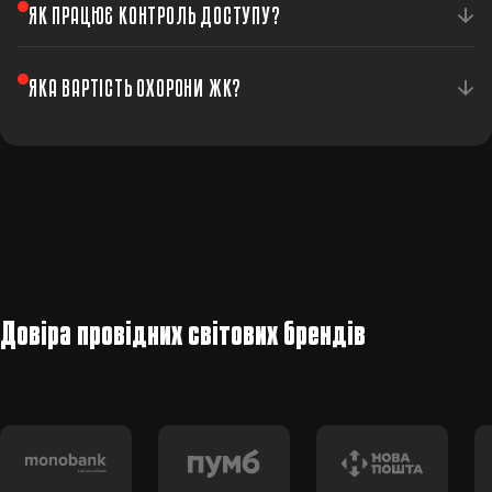
Так, ми підключаємо як увесь комплекс, так і окремі
ЯК ПРАЦЮЄ КОНТРОЛЬ ДОСТУПУ?
квартири.
Система СКУД контролює вхід на територію за
ЯКА ВАРТІСТЬ ОХОРОНИ ЖК?
допомогою карток, брелоків або мобільного додатку.
Вартість залежить від масштабу комплексу.
Зателефонуйте — розрахуємо індивідуально.
Довіра провідних світових брендів