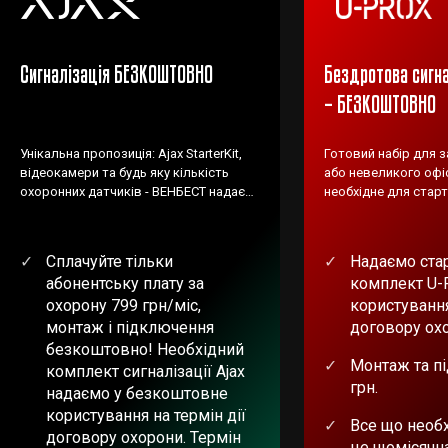
Сигналізація БЕЗКОШТОВНО
Бездротова сигна
– БЕЗКОШТОВНО
Унікальна пропозиція: Ajax StarterKit,
Готовий набір для 
відеокамери та будь яку кількість
або невеликого офіс
охоронних датчиків - ВЕНБЕСТ надає
необхідне для старт
БЕЗКОШТОВНО!
Сплачуйте тільки
Надаємо ста
абонентську плату за
комплект U-
охорону 799 грн/міс,
користування
монтаж і підключення
договору ох
безкоштовно! Необхідний
Монтаж та п
комплект сигналізації Ajax
грн.
надаємо у безкоштовне
користування на термін дії
Все що необх
договору охорони. Термін
це щомісячн