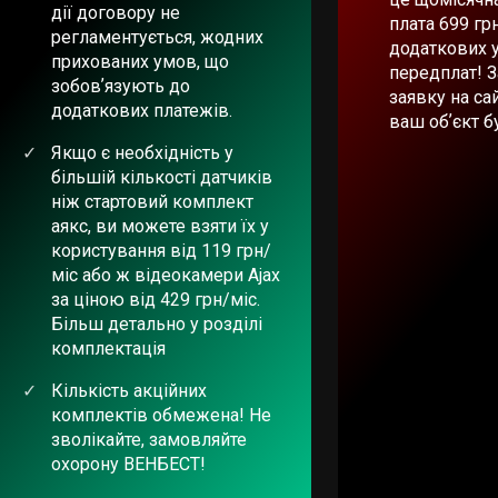
дії договору не
плата 699 гр
регламентується, жодних
додаткових 
прихованих умов, що
передплат! 
зобовʼязують до
заявку на сай
додаткових платежів.
ваш обʼєкт б
Якщо є необхідність у
більшій кількості датчиків
ніж стартовий комплект
аякс, ви можете взяти їх у
користування від 119 грн/
міс або ж відеокамери Ajax
за ціною від 429 грн/міс.
Більш детально у розділі
комплектація
Кількість акційних
комплектів обмежена! Не
зволікайте, замовляйте
охорону ВЕНБЕСТ!