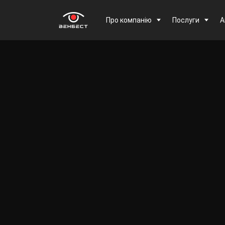
Про компанію
Послуги
А
Дякуємо за
заявку!
Наш менеджер зв'яжеться з вами
протягом 15 хвилин
Закрити