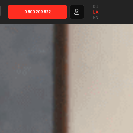
RU
0 800 209 822
UA
EN