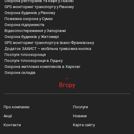
Охорона ресторанів та кафе у Львові
GPS моніторинг транспорту у Рівному
Охорона будинків у Рівному
Пожежна охорона у Сумах
Охорона підприємств
Відеоспостереження у Запоріжжі
Охорона будинків у Житомирі
GPS моніторинг транспорту в Івано-Франківську
Додаток ЗАХИСТ – мобільна тривожна кнопка
Послуги тілоохоронця
Послуги тілоохоронця в Луцьку
Охорона житлових комплексів в Харкові
Охорона складів
Фізична охорона у Львові
М дніпро установка пожежної сигналізації
Фастів встановлює камери відеоспостереження
Вгору
Охорона квартир у Вінниці
Охорона магазинів
Кіровоградська область мобільна тривожна кнопка
Охорона масових заходів
Відеоспостереження тернопіль
Івано франківська область мобільна тривожна кнопка
Охорона банків та банкоматів
Охорона кафе на
Дрогобич встановлення відеоспостереження
Пультова охорона у Вінниці
Охрана г вінниця
Полтавська область охорона житла
Про компанію
Послуги
Охорона масових заходів у Львові
Встановлення gps трекера в івано франківську
Охорона квартир вишгород
Охорона території
Фірма охорона львів
Вартість встановлення відеоспостереження дрогобич
Акції
Новини
Охорона ресторанів та кафе
Охорона банків
Контакти
Карта сайту
Охорона житлових комплексів
Охорона офіс львів
Охорона квартир у Кривому Розі
Камера відеоспостереження м луцьк