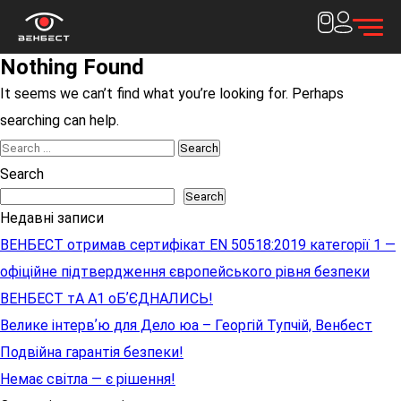
Nothing Found
It seems we can’t find what you’re looking for. Perhaps
searching can help.
Search
for:
Search
Search
Недавні записи
ВЕНБЕСТ отримав сертифікат EN 50518:2019 категорії 1 —
офіційне підтвердження європейського рівня безпеки
ВЕНБЕСТ тА А1 оБʼЄДНАЛИСЬ!
Велике інтервʼю для Дело юа – Георгій Тупчій, Венбест
Подвійна гарантія безпеки!
Немає світла — є рішення!