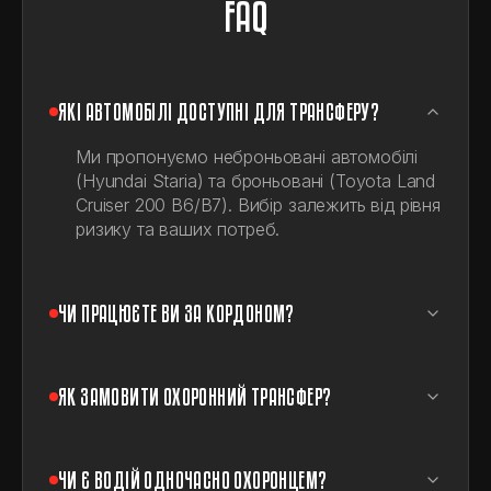
FAQ
ЯКІ АВТОМОБІЛІ ДОСТУПНІ ДЛЯ ТРАНСФЕРУ?
Ми пропонуємо неброньовані автомобілі
(Hyundai Staria) та броньовані (Toyota Land
Cruiser 200 В6/В7). Вибір залежить від рівня
ризику та ваших потреб.
ЧИ ПРАЦЮЄТЕ ВИ ЗА КОРДОНОМ?
ЯК ЗАМОВИТИ ОХОРОННИЙ ТРАНСФЕР?
ЧИ Є ВОДІЙ ОДНОЧАСНО ОХОРОНЦЕМ?