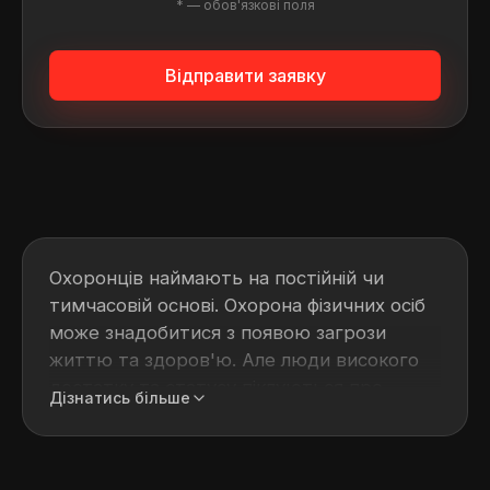
* — обов'язкові поля
Відправити заявку
Охоронців наймають на постійній чи
тимчасовій основі. Охорона фізичних осіб
може знадобитися з появою загрози
життю та здоров'ю. Але люди високого
достатку та статусу піклуються про
Дізнатись більше
особистий захист щодня, адже багато
зловмисників зосереджують увагу на
відомих особистостях.